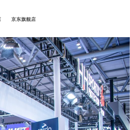
店
京东旗舰店