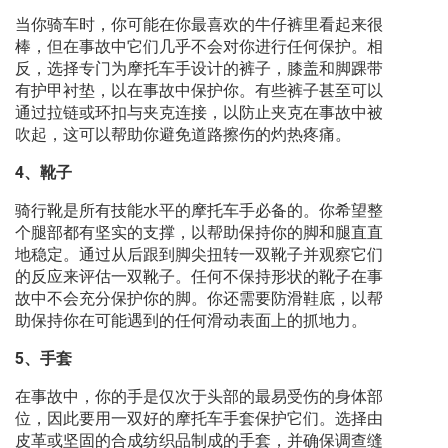
当你骑车时，你可能在你最喜欢的牛仔裤里看起来很
棒，但在事故中它们几乎不会对你进行任何保护。相
反，选择专门为摩托车手设计的裤子，膝盖和脚踝带
有护甲衬垫，以在事故中保护你。有些裤子甚至可以
通过拉链或环扣与夹克连接，以防止夹克在事故中被
吹起，这可以帮助你避免道路擦伤的灼热疼痛。
4、靴子
骑行靴是所有技能水平的摩托车手必备的。你希望整
个腿部都有坚实的支撑，以帮助保持你的脚和腿直直
地稳定。通过从后跟到脚尖扭转一双靴子并观察它们
的反应来评估一双靴子。任何不保持形状的靴子在事
故中不会充分保护你的脚。你还需要防滑鞋底，以帮
助保持你在可能遇到的任何滑动表面上的抓地力。
5、手套
在事故中，你的手是仅次于头部的最易受伤的身体部
位，因此要用一双好的摩托车手套保护它们。选择由
皮革或坚固的合成纺织品制成的手套，并确保调查缝