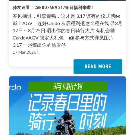
骑友速看！CARDO×AGV 317春日福利来啦！
春风拂过，引擎轰鸣，这才是 3.17 该有的仪式感🏍️
戴上AGV，连好Cardo 从启程到抵达全程在线 ⏰3月
17日～3月25日 晒出你的春日骑行大片 有机会🉐
Cardo×AGV 限定大礼包！ 📸 参与方式详见图片
3.17 一起骑出你的热爱🫶
17 Mar 2026
| ,
READ MORE