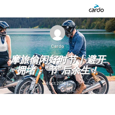
Cardo
摩旅偷闲好时节丨避开
拥堵，“节”后余生！
14 Oct 2022
| ,